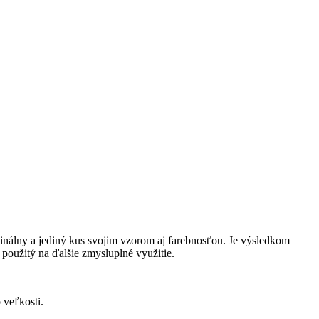
inálny a jediný kus svojim vzorom aj farebnosťou. Je výsledkom
použitý na ďalšie zmysluplné využitie.
veľkosti.