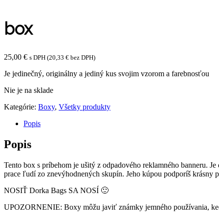
box
25,00
€
s DPH (
20,33
€
bez DPH)
Je jedinečný, originálny a jediný kus svojim vzorom a farebnosťou
Nie je na sklade
Kategórie:
Boxy
,
Všetky produkty
Popis
Popis
Tento box s príbehom je ušitý z odpadového reklamného banneru. Je 
prace ľudí zo znevýhodnených skupín. Jeho kúpou podporíš krásny pro
NOSIŤ Dorka Bags SA NOSÍ 🙂
UPOZORNENIE: Boxy môžu javiť známky jemného používania, keďže 