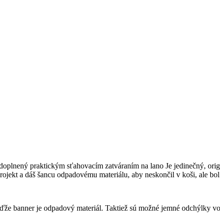
doplnený praktickým sťahovacím zatváraním na lano Je jedinečný, orig
jekt a dáš šancu odpadovému materiálu, aby neskončil v koši, ale bol 
banner je odpadový materiál. Taktiež sú možné jemné odchýlky vo 