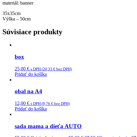
materiál: banner
35x35cm
Výška – 50cm
Súvisiace produkty
box
25,00
€
s DPH (
20,33
€
bez DPH)
Pridať do košíka
obal na A4
12,00
€
s DPH (
9,76
€
bez DPH)
Pridať do košíka
sada mama a dieťa AUTO