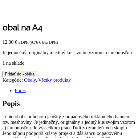
obal na A4
12,00
€
s DPH (
9,76
€
bez DPH)
Je jedinečný, originálny a jediný kus svojim vzorom a farebnosťou
1 na sklade
množstvo
Pridať do košíka
obal
Kategórie:
Obaly
,
Všetky produkty
na
A4
Popis
Popis
Tento obal s príbehom je ušitý z odpadového reklamného banneru
tzv. meshoviny. Je jedinečný, originálny a jediný kus svojim vzorom
aj farebnosťou. Je výsledkom prace ľudí zo zraniteľných skupín.
Jeho kúpou podporíš krásny projekt a dáš šancu odpadovému