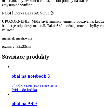
materiálu, aby neskončil v koši, ale bol použitý na ďalšie
zmysluplné využitie.
NOSIŤ Dorka Bags SA NOSÍ 🙂
UPOZORNENIE: Môže javiť známky jemného používania, keďže
banner je odpadový materiál. Taktiež sú možné jemné odchýlky vo
veľkosti
materiál: meshovina
rozmery: 32x23cm
Súvisiace produkty
obal na notebook 3
24,00
€
s DPH (
19,51
€
bez DPH)
Pridať do košíka
obal na A4 9