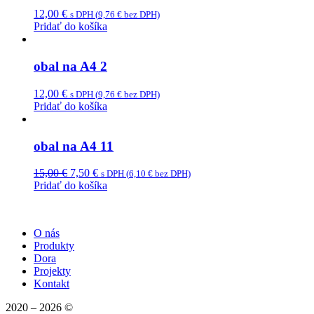
12,00
€
s DPH (
9,76
€
bez DPH)
Pridať do košíka
obal na A4 2
12,00
€
s DPH (
9,76
€
bez DPH)
Pridať do košíka
obal na A4 11
Original
Current
15,00
€
7,50
€
s DPH (
6,10
€
bez DPH)
price
price
Pridať do košíka
was:
is:
15,00 €.
7,50 €.
O nás
Produkty
Dora
Projekty
Kontakt
2020 – 2026 ©