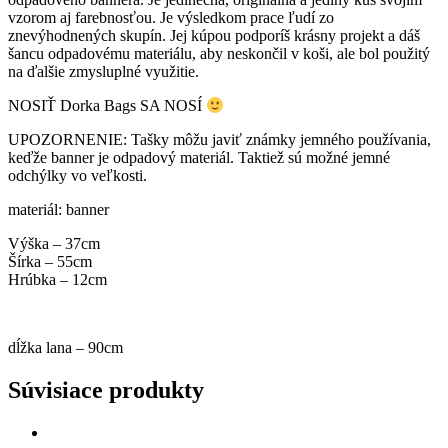
vzorom aj farebnosťou. Je výsledkom prace ľudí zo
znevýhodnených skupín. Jej kúpou podporíš krásny projekt a dáš
šancu odpadovému materiálu, aby neskončil v koši, ale bol použitý
na ďalšie zmysluplné využitie.
NOSIŤ Dorka Bags SA NOSÍ
UPOZORNENIE: Tašky môžu javiť známky jemného používania,
keďže banner je odpadový materiál. Taktiež sú možné jemné
odchýlky vo veľkosti.
materiál: banner
Výška – 37cm
Šírka – 55cm
Hrúbka – 12cm
dĺžka lana – 90cm
Súvisiace produkty