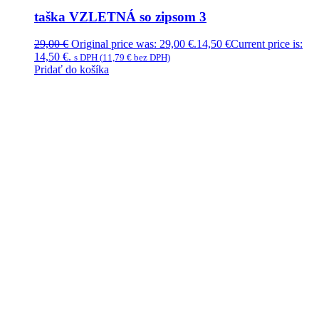
taška VZLETNÁ so zipsom 3
29,00
€
Original price was: 29,00 €.
14,50
€
Current price is:
14,50 €.
s DPH (
11,79
€
bez DPH)
Pridať do košíka