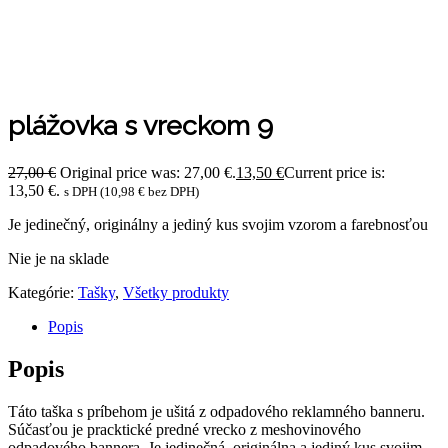
plážovka s vreckom 9
27,00
€
Original price was: 27,00 €.
13,50
€
Current price is:
13,50 €.
s DPH (
10,98
€
bez DPH)
Je jedinečný, originálny a jediný kus svojim vzorom a farebnosťou
Nie je na sklade
Kategórie:
Tašky
,
Všetky produkty
Popis
Popis
Táto taška s príbehom je ušitá z odpadového reklamného banneru.
Súčasťou je pracktické predné vrecko z meshovinového
odpadového bannera. Je jedinečná, originálna a jediný kus svojim