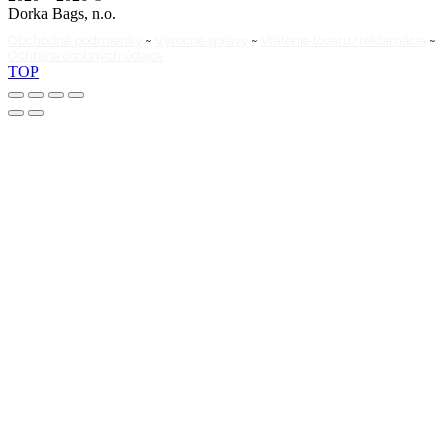
Dorka Bags, n.o.
Obchodné podmienky
~
Výročné správy
~
Vrátenie tovaru/reklamácia
~
Ochrana osobných údajov
TOP