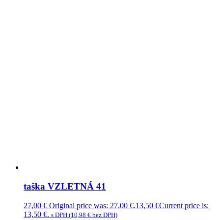
taška VZLETNÁ 41
27,00
€
Original price was: 27,00 €.
13,50
€
Current price is:
13,50 €.
s DPH (
10,98
€
bez DPH)