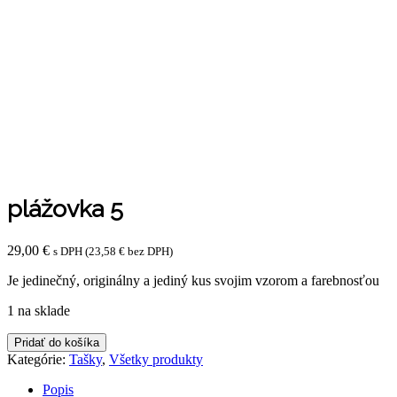
plážovka 5
29,00
€
s DPH (
23,58
€
bez DPH)
Je jedinečný, originálny a jediný kus svojim vzorom a farebnosťou
1 na sklade
množstvo
Pridať do košíka
plážovka
Kategórie:
Tašky
,
Všetky produkty
5
Popis