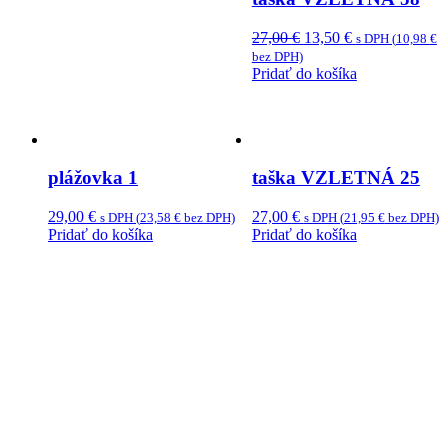
Original
Current
27,00
€
13,50
€
s DPH (
10,98
€
price
price
bez DPH)
was:
is:
Pridať do košíka
27,00 €.
13,50 €.
plážovka 1
taška VZLETNÁ 25
29,00
€
27,00
€
s DPH (
23,58
€
bez DPH)
s DPH (
21,95
€
bez DPH)
Pridať do košíka
Pridať do košíka