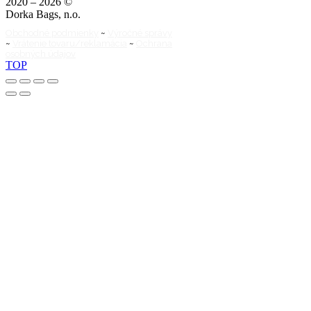
2020 – 2026 ©
Dorka Bags, n.o.
Obchodné podmienky
~
Výročné správy
~
Vrátenie tovaru/reklamácia
~
Ochrana
osobných údajov
TOP