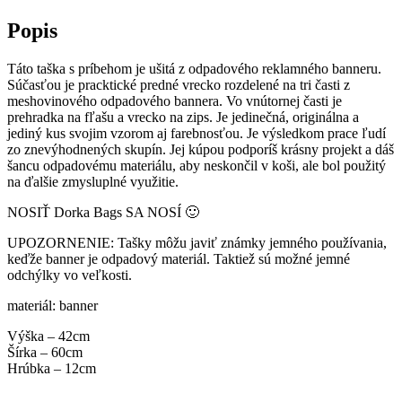
Popis
Táto taška s príbehom je ušitá z odpadového reklamného banneru.
Súčasťou je pracktické predné vrecko rozdelené na tri časti z
meshovinového odpadového bannera. Vo vnútornej časti je
prehradka na fľašu a vrecko na zips. Je jedinečná, originálna a
jediný kus svojim vzorom aj farebnosťou. Je výsledkom prace ľudí
zo znevýhodnených skupín. Jej kúpou podporíš krásny projekt a dáš
šancu odpadovému materiálu, aby neskončil v koši, ale bol použitý
na ďalšie zmysluplné využitie.
NOSIŤ Dorka Bags SA NOSÍ 🙂
UPOZORNENIE: Tašky môžu javiť známky jemného používania,
keďže banner je odpadový materiál. Taktiež sú možné jemné
odchýlky vo veľkosti.
materiál: banner
Výška – 42cm
Šírka – 60cm
Hrúbka – 12cm