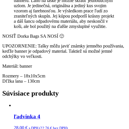
banneru. Lano na taške je možné skrátiť jednoduchým
uzlom. Je jedinečná, originálna a jediný kus svojim
vzorom aj farebnosťou. Je výsledkom prace ľudí zo
zraniteľných skupín. Jej kúpou podporíš krásny projekt
a dáš šancu odpadovému materiálu, aby neskončil v
koši, ale bol použitý na ďalšie zmysluplné využitie.
NOSIŤ Dorka Bags SA NOSÍ 🙂
UPOZORNENIE: Tašky môžu javiť známky jemného používania,
keďže banner je odpadový material. Taktiež sú možné jemné
odchýlky vo veľkosti.
Materiál: banner
Rozmery – 18x10x5cm
Dľžka lana – 130cm
Súvisiace produkty
ľadvinka 4
28,00
€
s DPH (
22,76
€
bez DPH)