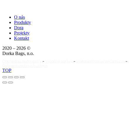
O nás
Produkty
Dora
Projekty
Kontakt
2020 – 2026 ©
Dorka Bags, n.o.
Obchodné podmienky
~
Výročné správy
~
Vrátenie tovaru/reklamácia
~
Ochrana osobných údajov
TOP