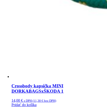
Crossbody kapsička MINI
DORKABAGSxŠKODA 1
14,00
€
s DPH (
11,38
€
bez DPH)
Pridať do košíka