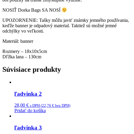
NOSIŤ Dorka Bags SA NOSÍ
UPOZORNENIE: Tašky môžu javiť známky jemného používania,
keďže banner je odpadový material. Taktiež sú možné jemné
odchýlky vo veľkosti.
Materiál: banner
Rozmery – 18x10x5cm
Dľžka lana – 130cm
Súvisiace produkty
ľadvinka 2
28,00
€
s DPH (
22,76
€
bez DPH)
Pridať do košíka
ľadvinka 3