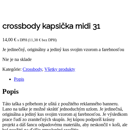
crossbody kapsička midi 31
14,00
€
s DPH (
11,38
€
bez DPH)
Je jedinečný, originálny a jediný kus svojim vzorom a farebnosťou
Nie je na sklade
Kategórie:
Crossbody
,
Všetky produkty
Popis
Popis
Táto taška s príbehom je ušitá z použitého reklamného banneru.
Lano na taške je možné skrátiť jednoduchým uzlom. Je jedinečná,
originálna a jediný kus svojim vzorom aj farebnosťou. Je výsledkom
prace ľudí zo zraniteľných skupín. Jej kúpou podporíš krásny
projekt a dáš šancu odpadovému materiálu, aby neskončil v koši, ale
bol použitý na ďalšie zmysluplné využitie.