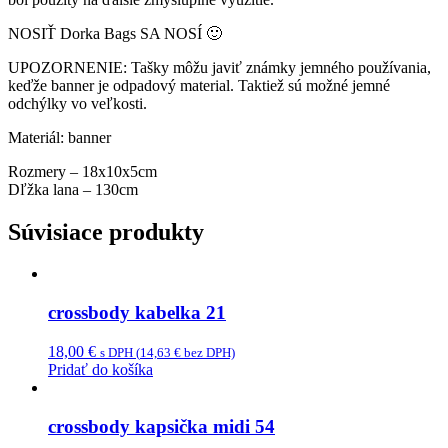
NOSIŤ Dorka Bags SA NOSÍ 🙂
UPOZORNENIE: Tašky môžu javiť známky jemného používania,
keďže banner je odpadový material. Taktiež sú možné jemné
odchýlky vo veľkosti.
Materiál: banner
Rozmery – 18x10x5cm
Dľžka lana – 130cm
Súvisiace produkty
crossbody kabelka 21
18,00
€
s DPH (
14,63
€
bez DPH)
Pridať do košíka
crossbody kapsička midi 54