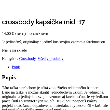
crossbody kapsička midi 17
14,00
€
s DPH (
11,38
€
bez DPH)
Je jedinečný, originálny a jediný kus svojim vzorom a farebnosťou
Nie je na sklade
Kategórie:
Crossbody
,
Všetky produkty
Popis
Popis
Táto taška s príbehom je ušitá z použitého reklamného banneru.
Lano na taške je možné skrátiť jednoduchým uzlom. Je jedinečná,
originálna a jediný kus svojim vzorom aj farebnosťou. Je výsledkom
prace ľudí zo zraniteľných skupín. Jej kúpou podporíš krásny
projekt a dáš šancu odpadovému materiálu, aby neskončil v koši, ale
bol použitý na ďalšie zmysluplné využitie.