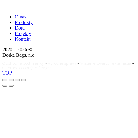
O nás
Produkty
Dora
Projekty
Kontakt
2020 – 2026 ©
Dorka Bags, n.o.
Obchodné podmienky
~
Výročné správy
~
Vrátenie tovaru/reklamácia
~
Ochrana osobných údajov
TOP