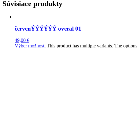
Súvisiace produkty
červenÝÝÝÝÝÝ overal 01
49,00
€
Výber možností
This product has multiple variants. The optio