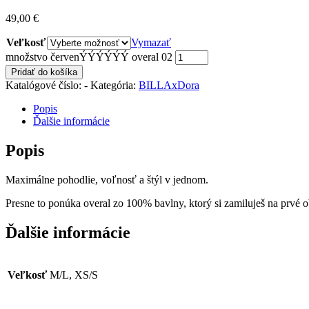
49,00
€
Veľkosť
Vymazať
množstvo červenÝÝÝÝÝÝ overal 02
Pridať do košíka
Katalógové číslo:
-
Kategória:
BILLAxDora
Popis
Ďalšie informácie
Popis
Maximálne pohodlie, voľnosť a štýl v jednom.
Presne to ponúka overal zo 100% bavlny, ktorý si zamiluješ na prvé o
Ďalšie informácie
Veľkosť
M/L, XS/S