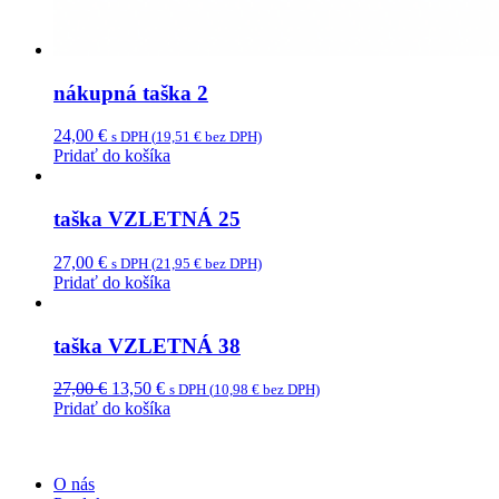
nákupná taška 2
24,00
€
s DPH (
19,51
€
bez DPH)
Pridať do košíka
taška VZLETNÁ 25
27,00
€
s DPH (
21,95
€
bez DPH)
Pridať do košíka
taška VZLETNÁ 38
Original
Current
27,00
€
13,50
€
s DPH (
10,98
€
bez DPH)
price
price
Pridať do košíka
was:
is:
27,00 €.
13,50 €.
O nás