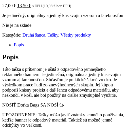
Original
Current
27,00
€
13,50
€
s DPH (
10,98
€
bez DPH)
price
price
Je jedinečný, originálny a jediný kus svojim vzorom a farebnosťou
was:
is:
27,00 €.
13,50 €.
Nie je na sklade
Kategórie:
Druhá šanca
,
Tašky
,
Všetky produkty
Popis
Popis
Táto taška s príbehom je ušitá z odpadového jemnejšieho
reklamného banneru. Je jedinečná, originálna a jediný kus svojim
vzorom aj farebnosťou. Súčasťou je praktické šikmé vrecko. Je
výsledkom prace ľudí zo znevýhodnených skupín. Jej kúpou
podporíš krásny projekt a dáš šancu odpadovému materiálu, aby
neskončil v koši, ale bol použitý na ďalšie zmysluplné využitie.
NOSIŤ Dorka Bags SA NOSÍ 🙂
UPOZORNENIE: Tašky môžu javiť známky jemného používania,
keďže banner je odpadový materiál. Taktiež sú možné jemné
odchýlky vo veľkosti.