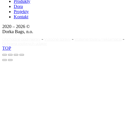
Produkty
Dora
Projekty
Kontakt
2020 – 2026 ©
Dorka Bags, n.o.
Obchodné podmienky
~
Výročné správy
~
Vrátenie tovaru/reklamácia
~
Ochrana osobných údajov
TOP