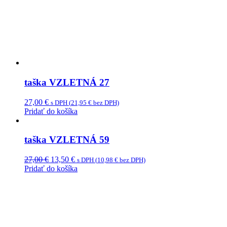
taška VZLETNÁ 27
27,00
€
s DPH (
21,95
€
bez DPH)
Pridať do košíka
taška VZLETNÁ 59
Original
Current
27,00
€
13,50
€
s DPH (
10,98
€
bez DPH)
price
price
Pridať do košíka
was:
is:
27,00 €.
13,50 €.