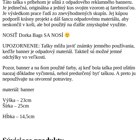
Táto taška s príbehom je ušitá z odpadového reklamného banneru.
Je jedinečná, originálna a jediný kus svojim vzorom aj farebnosťou.
Je výsledkom prace ľudí zo znevýhodnených skupín. Jej kúpou
podporíš krásny projekt a dáš šancu odpadovému materiálu, aby
neskončil v koši, ale bol použitý na ďalšie zmysluplné využitie.
NOSIŤ Dorka Bags SA NOSÍ
UPOZORNENIE: Tašky môžu javiť známky jemného používania,
keďže banner je odpadový materiál. Taktiež sú možné jemné
odchýlky vo veľkosti.
Pozor, banner a na ňom použité farby, aj keď bola taška pred ušitím
naozaj dôkladne vyčistená, nebol predurčený byť taškou. A preto ju
nepoužívajte na otvorené potraviny.
materiál: banner
Výška – 23cm
Šírka – 25cm
Hĺbka – 14,5cm