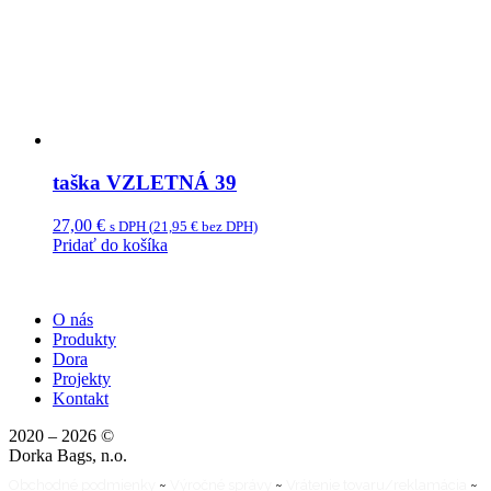
taška VZLETNÁ 39
27,00
€
s DPH (
21,95
€
bez DPH)
Pridať do košíka
O nás
Produkty
Dora
Projekty
Kontakt
2020 – 2026 ©
Dorka Bags, n.o.
Obchodné podmienky
~
Výročné správy
~
Vrátenie tovaru/reklamácia
~