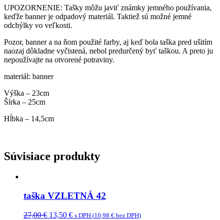
UPOZORNENIE: Tašky môžu javiť známky jemného používania,
keďže banner je odpadový materiál. Taktiež sú možné jemné
odchýlky vo veľkosti.
Pozor, banner a na ňom použité farby, aj keď bola taška pred ušitím
naozaj dôkladne vyčistená, nebol predurčený byť taškou. A preto ju
nepoužívajte na otvorené potraviny.
materiál: banner
Výška – 23cm
Šírka – 25cm
Hĺbka – 14,5cm
Súvisiace produkty
taška VZLETNÁ 42
Original
Current
27,00
€
13,50
€
s DPH (
10,98
€
bez DPH)