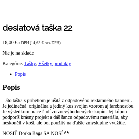
desiatová taška 22
18,00
€
s DPH (
14,63
€
bez DPH)
Nie je na sklade
Kategórie:
Tašky
,
Všetky produkty
Popis
Popis
Táto taška s príbehom je ušitá z odpadového reklamného banneru.
Je jedinečná, originálna a jediný kus svojim vzorom aj farebnosťou.
Je výsledkom prace ľudí zo znevýhodnených skupín. Jej kúpou
podporíš krásny projekt a dáš šancu odpadovému materiálu, aby
neskončil v koši, ale bol použitý na ďalšie zmysluplné využitie.
NOSIŤ Dorka Bags SA NOSÍ 🙂